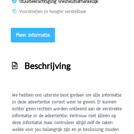
Stuurbekrachtiging snelheidsafhankelijk
Voorstoelen in hoogte verstelbaar
Overige
Meer informatie
Anti blokkeer systeem
Anti doorslip regeling
Bestuurdersairbag
Beschrijving
Elektronisch stabiliteits programma
Elektronische remkrachtverdeling
Hoofd airbag(s) achter
We hebben ons uiterste best gedaan om alle informatie
Hoofd airbag(s) voor
in deze advertentie correct weer te geven. Er kunnen
echter geen rechten worden ontleend aan de verstrekte
Knie airbag(s)
informatie in de advertentie. Vertrouw niet alleen op
Passagiersairbag
deze informatie maar controleer altijd zelf de zaken
Zij airbag(s) voor
welke voor jou belangrijk zijn en je beslissing zouden