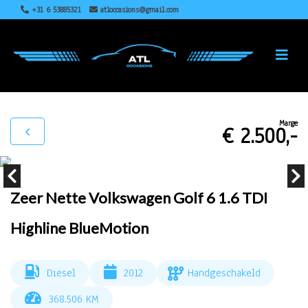
+31 6 53885321
atloccasions@gmail.com
Marge
€ 2.500,-
Zeer Nette Volkswagen Golf 6 1.6 TDI
Highline BlueMotion
Diesel
2012
Handgeschakeld
368.506 KM