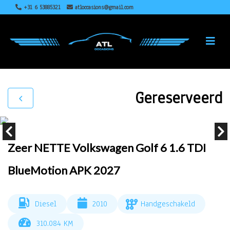
+31 6 53885321
atloccasions@gmail.com
Gereserveerd
Zeer NETTE Volkswagen Golf 6 1.6 TDI
BlueMotion APK 2027
Diesel
2010
Handgeschakeld
310.084 KM