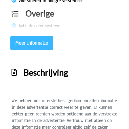
Voorstoelen in hoogte verstelbaar
Overige
Anti blokkeer systeem
Anti doorslip regeling
Meer informatie
Bestuurdersairbag
Elektronisch stabiliteits programma
Elektronische remkrachtverdeling
Beschrijving
Hoofd airbag(s) achter
Hoofd airbag(s) voor
Knie airbag(s)
We hebben ons uiterste best gedaan om alle informatie
Passagiersairbag
in deze advertentie correct weer te geven. Er kunnen
echter geen rechten worden ontleend aan de verstrekte
Zij airbag(s) voor
informatie in de advertentie. Vertrouw niet alleen op
Exterieur
deze informatie maar controleer altijd zelf de zaken