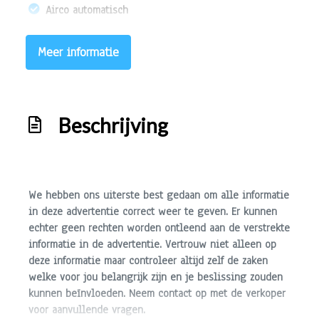
Airco automatisch
Bestuurdersstoel in hoogte verstelbaar
Meer informatie
Elektrische ramen voor
Stuurbekrachtiging snelheidsafhankelijk
Exterieur
Beschrijving
Buitenspiegels elektrisch verstel- en verwarmbaar
Bumpers in carrosseriekleur
Centrale vergrendeling met afstandsbediening
We hebben ons uiterste best gedaan om alle informatie
in deze advertentie correct weer te geven. Er kunnen
echter geen rechten worden ontleend aan de verstrekte
informatie in de advertentie. Vertrouw niet alleen op
deze informatie maar controleer altijd zelf de zaken
welke voor jou belangrijk zijn en je beslissing zouden
kunnen beïnvloeden. Neem contact op met de verkoper
voor aanvullende vragen.