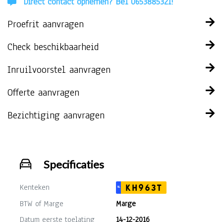
Direct contact opnemen? Bel 0653885321!
Proefrit aanvragen
Check beschikbaarheid
Inruilvoorstel aanvragen
Offerte aanvragen
Bezichtiging aanvragen
Specificaties
Kenteken
KH963T
NL
BTW of Marge
Marge
Datum eerste toelating
14-12-2016