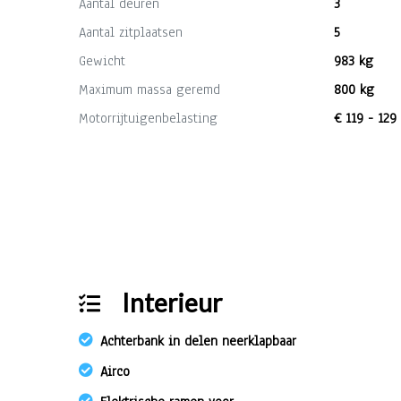
Aantal deuren
3
Aantal zitplaatsen
5
Gewicht
983 kg
Maximum massa geremd
800 kg
Motorrijtuigenbelasting
€ 119 - 129
Interieur
Achterbank in delen neerklapbaar
Airco