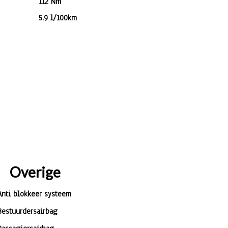
112 Nm
5.9 l/100km
Overige
Anti blokkeer systeem
Bestuurdersairbag