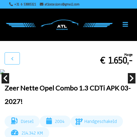
+31 6 53885321
atloccasions@gmail.com
Marge
€ 1.650,-
Zeer Nette Opel Combo 1.3 CDTi APK 03-
2027!
Diesel
2004
Handgeschakeld
214.342 KM