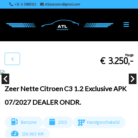
+31 6 53885321
atloccasions@gmail.com
Marge
€ 3.250,-
Zeer Nette Citroen C3 1.2 Exclusive APK
07/2027 DEALER ONDR.
Benzine
2013
Handgeschakeld
156.963 KM