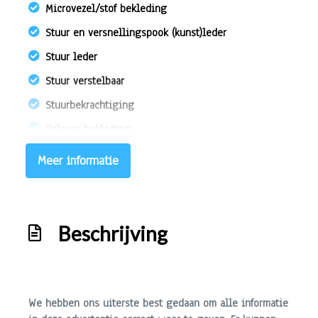
Microvezel/stof bekleding
Stuur en versnellingspook (kunst)leder
Stuur leder
Stuur verstelbaar
Stuurbekrachtiging
Velours bekleding
Exterieur
Meer informatie
Buitenspiegels elektrisch inklapbaar
Buitenspiegels elektrisch verstelbaar
Beschrijving
Buitenspiegels verwarmbaar
Centrale vergrendeling met afstandsbediening
Chroom delen exterieur
We hebben ons uiterste best gedaan om alle informatie
Dimlichten automatisch en regensensor