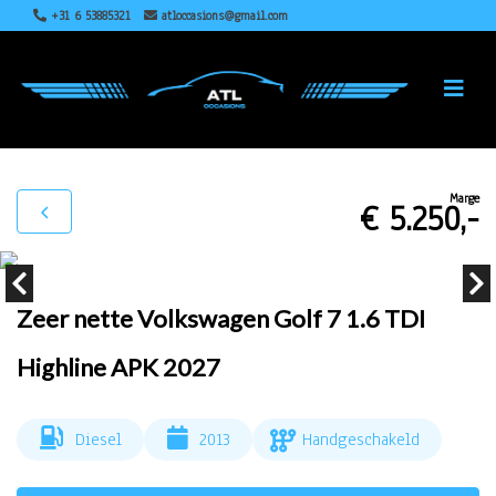
+31 6 53885321
atloccasions@gmail.com
Marge
€ 5.250,-
Zeer nette Volkswagen Golf 7 1.6 TDI
Highline APK 2027
Diesel
2013
Handgeschakeld