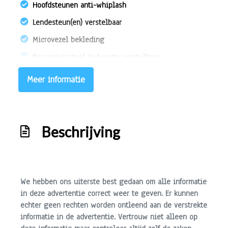
Hoofdsteunen anti-whiplash
Lendesteun(en) verstelbaar
Microvezel bekleding
Passagiersstoel in hoogte verstelbaar
Sportstoelen
Meer informatie
Stuur en versnellingspook (kunst)leder
Stuur leder en multifunctioneel
Stuur verstelbaar
Beschrijving
Stuurbekrachtiging snelheidsafhankelijk
Exterieur
We hebben ons uiterste best gedaan om alle informatie
Bi-xenon koplampen
in deze advertentie correct weer te geven. Er kunnen
echter geen rechten worden ontleend aan de verstrekte
Buitenspiegels elektrisch inklapbaar
informatie in de advertentie. Vertrouw niet alleen op
Buitenspiegels elektrisch verstel- en verwarmbaar