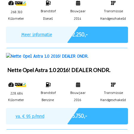
Brandstof
Bouwjaar
Transmissie
268.310
Kilometer
Diesel
2014
Handgeschakeld
Marge
€ 2.250,-
Meer informatie
Nette Opel Astra 1.0 2016! DEALER ONDR.
Brandstof
Bouwjaar
Transmissie
228.684
Kilometer
Benzine
2016
Handgeschakeld
Marge
€ 5.750,-
va. €
95
p/mnd